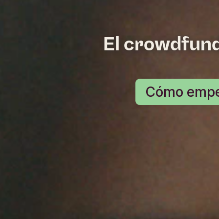
El crowdfund
Cómo empe