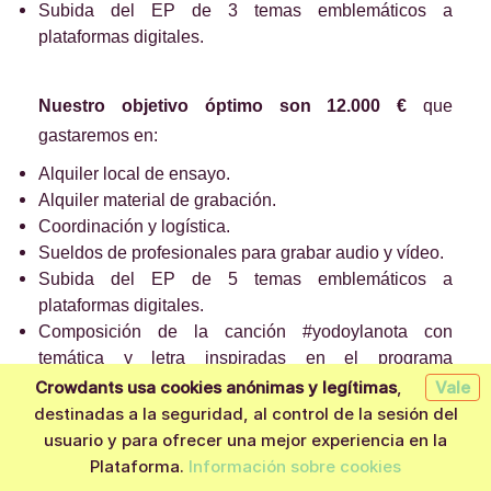
Subida del EP de 3 temas emblemáticos a
plataformas digitales.
Nuestro objetivo óptimo son 12.000 €
que
gastaremos en:
Alquiler local de ensayo.
Alquiler material de grabación.
Coordinación y logística.
Sueldos de profesionales para grabar audio y vídeo.
Subida del EP de 5 temas emblemáticos a
plataformas digitales.
Composición de la canción #yodoylanota con
temática y letra inspiradas en el programa
DaLaNota.
Crowdants usa cookies anónimas y legítimas
,
Vale
Salida en formato físico del EP.
destinadas a la seguridad, al control de la sesión del
Videoclip con la Orquesta DaLaNota.
usuario y para ofrecer una mejor experiencia en la
Quiero aportar
Plataforma.
Información sobre cookies