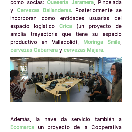
como socias:
Quesería Jaramera
, Pincelada
y
Cervezas Bailanderas.
Posteriormente se
incorporan como entidades usuarias del
espacio logístico
Crica
(un proyecto de
amplia trayectoria que tiene su espacio
productivo en Valladolid),
Moringa Smile
,
cervezas Gabarrera
y
cervezas Majara.
Además, la nave da servicio también a
Ecomarca
un proyecto de la Cooperativa