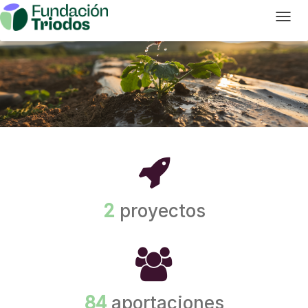
T
2
proyectos
84
aportaciones