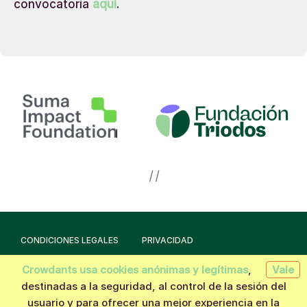
convocatoria
aquí
.
| |
CONDICIONES LEGALES
PRIVACIDAD
Crowdants usa cookies anónimas y legítimas
,
Vale
Hecho con la tecnología de
Crowdants
© 2026
destinadas a la seguridad, al control de la sesión del
usuario y para ofrecer una mejor experiencia en la