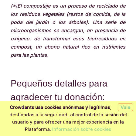
(*)El compostaje es un proceso de reciclado de
los residuos vegetales (restos de comida, de la
poda del jardín o los árboles). Una serie de
microorganismos se encargan, en presencia de
oxígeno, de transformar esos biorresiduos en
compost, un abono natural rico en nutrientes
para las plantas.
Pequeños detalles para
agradecer tu donación:
Crowdants usa cookies anónimas y legítimas
,
Vale
Queremos agradecerte cualquier donación que
destinadas a la seguridad, al control de la sesión del
hagas a nuestro proyecto y para ello hemos
usuario y para ofrecer una mejor experiencia en la
Quiero aportar
diseñado una serie de recompensas que seguro te
Plataforma.
Información sobre cookies
van a gustar. Muchas de ellas son gracias a la