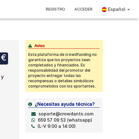
Español
REGISTRO
ACCEDER
Aviso
Esta plataforma de crowdfunding no
 €
garantiza que los proyectos sean
completados y financiados. Es
responsabilidad del promotor del
proyecto entregar todas las
 y
recompensas o detalles simbólicos
comprometidos con los aportantes.
¿Necesitas ayuda técnica?
soporte@crowdants.com
659 57 09 53 (whatsapp)
(L-V 9:00 a 14:00)