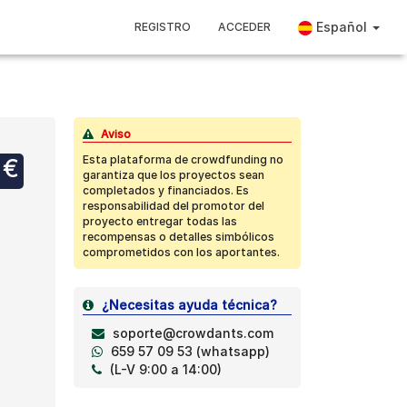
Español
REGISTRO
ACCEDER
Aviso
Esta plataforma de crowdfunding no
 €
garantiza que los proyectos sean
completados y financiados. Es
responsabilidad del promotor del
proyecto entregar todas las
recompensas o detalles simbólicos
comprometidos con los aportantes.
¿Necesitas ayuda técnica?
soporte@crowdants.com
659 57 09 53 (whatsapp)
(L-V 9:00 a 14:00)