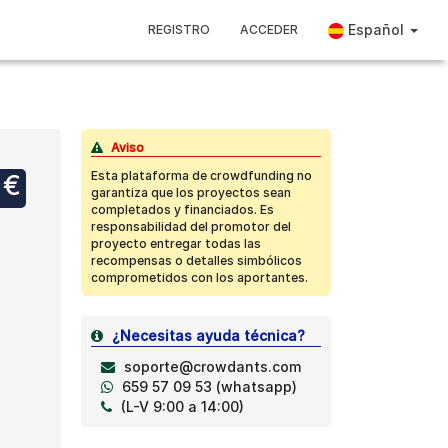
Español
REGISTRO
ACCEDER
Aviso
Esta plataforma de crowdfunding no
 €
garantiza que los proyectos sean
completados y financiados. Es
responsabilidad del promotor del
proyecto entregar todas las
recompensas o detalles simbólicos
comprometidos con los aportantes.
¿Necesitas ayuda técnica?
soporte@crowdants.com
659 57 09 53 (whatsapp)
(L-V 9:00 a 14:00)