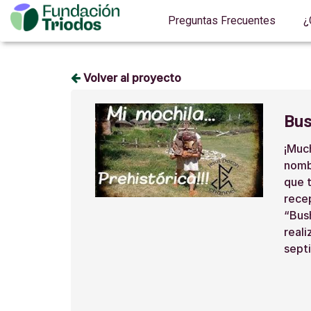
Preguntas Frecuentes
¿
Volver al proyecto
Bus
¡Much
nomb
que t
recep
“Bush
reali
sept