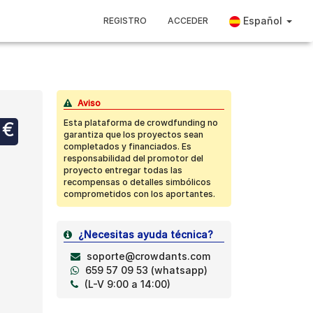
Español
REGISTRO
ACCEDER
Aviso
Esta plataforma de crowdfunding no
 €
garantiza que los proyectos sean
completados y financiados. Es
responsabilidad del promotor del
proyecto entregar todas las
recompensas o detalles simbólicos
comprometidos con los aportantes.
¿Necesitas ayuda técnica?
soporte@crowdants.com
659 57 09 53 (whatsapp)
(L-V 9:00 a 14:00)