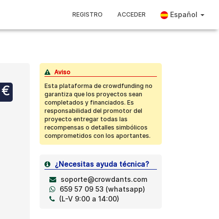
Español
REGISTRO
ACCEDER
Aviso
Esta plataforma de crowdfunding no
 €
garantiza que los proyectos sean
completados y financiados. Es
responsabilidad del promotor del
proyecto entregar todas las
recompensas o detalles simbólicos
comprometidos con los aportantes.
¿Necesitas ayuda técnica?
soporte@crowdants.com
659 57 09 53 (whatsapp)
(L-V 9:00 a 14:00)